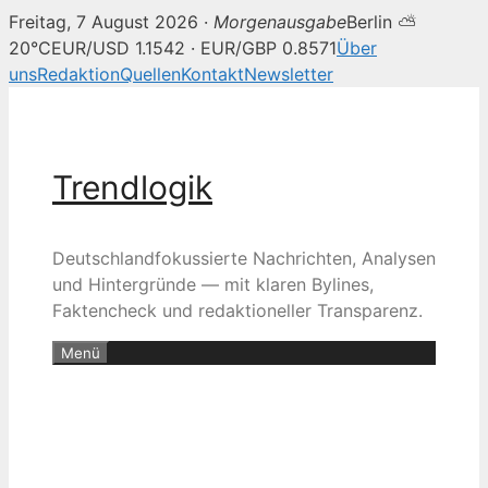
Freitag, 7 August 2026 ·
Morgenausgabe
Berlin ⛅
20°C
EUR/USD 1.1542 · EUR/GBP 0.8571
Über
uns
Redaktion
Quellen
Kontakt
Newsletter
Zum
Inhalt
springen
Trendlogik
Deutschlandfokussierte Nachrichten, Analysen
und Hintergründe — mit klaren Bylines,
Faktencheck und redaktioneller Transparenz.
Menü