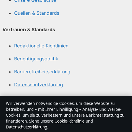
Unsere Geschichte
Quellen & Standards
Vertrauen & Standards
Redaktionelle Richtlinien
Berichtigungspolitik
Barrierefreiheitserklärung
Datenschutzerklärung
Über Trendlogik in Kürze
Wir verwenden notwendige Cookies, um diese Website zu
betreiben, und – mit Ihrer Einwilligung – Analyse- und Werbe-
Trendlogik ist ein unabhängiger digitaler
Cookies, um sie zu verbessern und unsere Berichterstattung zu
Nachrichtenanbieter mit Fokus auf Politik, Wirtschaft,
finanzieren. Siehe unsere
Cookie-Richtlinie
und
Datenschutzerklärung
.
Technik und Gesellschaft in Deutschland. Jeder Artikel